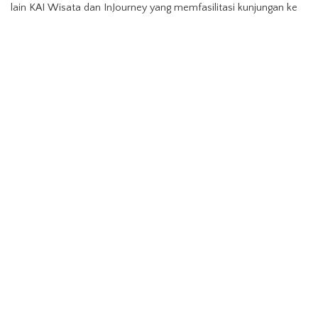
lain KAI Wisata dan InJourney yang memfasilitasi kunjungan ke
Lawang Sewu dan Candi Borobudur, serta Hotel Jambuluwuk
Malioboro yang menyediakan akomodasi bagi peserta.
(*)
Familiarization Trip
Famtrip
TAGS:
Kementerian Pariwisata
Wisata Kuliner & Budaya Joglosemar
SHARE ON
PREVIOUS ARTICLE
NEXT ARTICLE
Rumah Gadang, Sejarah dan
Sensasi Keindahan Pulau
Filosofinya
Satonda & Rahasia Danau Asin
Satonda