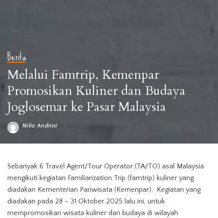
Berita
Melalui Famtrip, Kemenpar
Promosikan Kuliner dan Budaya
Joglosemar ke Pasar Malaysia
Nilia Andrini
Posted
by
Sebanyak 6 Travel Agent/Tour Operator (TA/TO) asal Malaysia
mengikuti kegiatan Familiarization Trip (famtrip) kuliner yang
diadakan Kementerian Pariwisata (Kemenpar). Kegiatan yang
diadakan pada 28 – 31 Oktober 2025 lalu ini, untuk
mempromosikan wisata kuliner dan budaya di wilayah