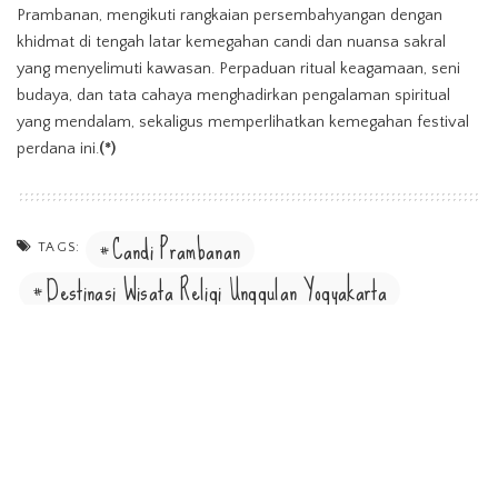
Prambanan, mengikuti rangkaian persembahyangan dengan
khidmat di tengah latar kemegahan candi dan nuansa sakral
yang menyelimuti kawasan. Perpaduan ritual keagamaan, seni
budaya, dan tata cahaya menghadirkan pengalaman spiritual
yang mendalam, sekaligus memperlihatkan kemegahan festival
perdana ini.
(*)
Candi Prambanan
TAGS:
Destinasi Wisata Religi Unggulan Yogyakarta
Prambanan Shiva Festival
Wamenpar Nih Lu Puspa
SHARE ON