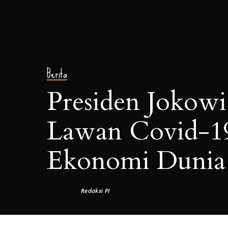
Berita
Presiden Jokow
Lawan Covid-1
Ekonomi Dunia
Redaksi PI
Posted
by