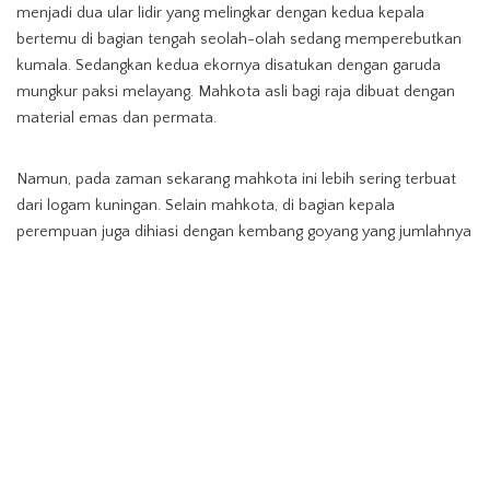
menjadi dua ular lidir yang melingkar dengan kedua kepala
bertemu di bagian tengah seolah-olah sedang memperebutkan
kumala. Sedangkan kedua ekornya disatukan dengan garuda
mungkur paksi melayang. Mahkota asli bagi raja dibuat dengan
material emas dan permata.
Namun, pada zaman sekarang mahkota ini lebih sering terbuat
dari logam kuningan. Selain mahkota, di bagian kepala
perempuan juga dihiasi dengan kembang goyang yang jumlahnya
ganjil.
Kedua pengantin juga dilengkapi dengan ragam aksesoris berupa
ronce bunga mawar dan melati yang disebut dengan bogam.
Bunga mawar menjadi simbol keberanian, sedangkan melati
menjadi simbol kesucian. Selain itu, juga ada rangkaian kuncup
bunga melati yang disebut karang jagung. Rangkaian ini menjadi
perlambang bahwa sang pengantin masih dalam keadaan gadis.