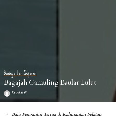
Budaya dan Sejarah
Bagajah Gamuling Baular Lulut
Redaksi PI
Posted
by
Baju Pengantin Kalimantan Selatan foto by borneochannel
Baju Pengantin Tertua di Kalimantan Selatan