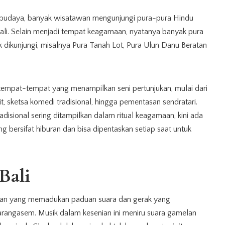
as budaya, banyak wisatawan mengunjungi pura-pura Hindu
Bali. Selain menjadi tempat keagamaan, nyatanya banyak pura
k dikunjungi, misalnya Pura Tanah Lot, Pura Ulun Danu Beratan
k tempat-tempat yang menampilkan seni pertunjukan, mulai dari
lit, sketsa komedi tradisional, hingga pementasan sendratari.
adisional sering ditampilkan dalam ritual keagamaan, kini ada
 bersifat hiburan dan bisa dipentaskan setiap saat untuk
Bali
nian yang memadukan paduan suara dan gerak yang
angasem. Musik dalam kesenian ini meniru suara gamelan