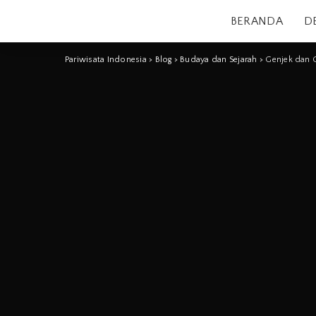
BERANDA
D
Pariwisata Indonesia
>
Blog
>
Budaya dan Sejarah
>
Genjek dan G