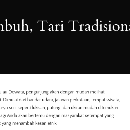
buh, Tari Tradision
 Pulau Dewata, pengunjung akan dengan mudah melihat
. Dimulai dari bandar udara, jalanan perkotaan, tempat wisata,
ya seni seperti lukisan, patung, dan ukiran mudah ditemukan
 lagi Anda akan bertemu dengan masyarakat setempat yang
t yang menambah kesan etnik.