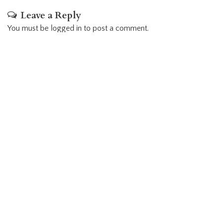
Leave a Reply
You must be
logged in
to post a comment.
LATEST POSTS
Fun Asia Expo 2026, Pameran Industri Rekreasi
Terbesar di Asia Tenggara
Nahunan & Balian Balaku Untung Kearifan
Lokal Masyarakat Dayak Ngaju yang Masih
Terjaga
Liburan Menakjubkan di Pulau Osi, Surga
Tersembunyi di Seram Bagian Barat