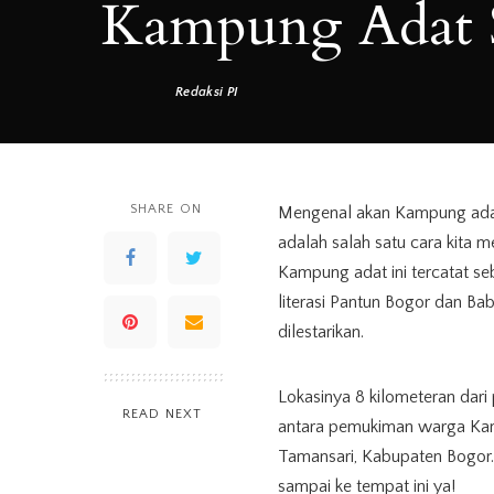
Kampung Adat 
Redaksi PI
Posted
by
SHARE ON
Mengenal akan Kampung adat
adalah salah satu cara kita 
Kampung adat ini tercatat s
literasi Pantun Bogor dan Ba
dilestarikan.
Lokasinya 8 kilometeran dar
READ NEXT
antara pemukiman warga Kam
Tamansari, Kabupaten Bogor.
sampai ke tempat ini ya!