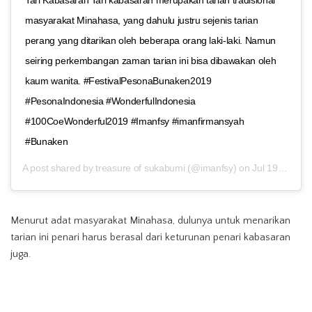
masyarakat Minahasa, yang dahulu justru sejenis tarian
perang yang ditarikan oleh beberapa orang laki-laki. Namun
seiring perkembangan zaman tarian ini bisa dibawakan oleh
kaum wanita. #FestivalPesonaBunaken2019
#PesonaIndonesia #WonderfulIndonesia
#100CoeWonderful2019 #Imanfsy #imanfirmansyah
#Bunaken
A post shared by
treasure of sukabumi
(@imanfsy) on
Jul 19, 2019 at 5:23pm PDT
Menurut adat masyarakat Minahasa, dulunya untuk menarikan
tarian ini penari harus berasal dari keturunan penari kabasaran
juga.
Karena setiap keluarga penari biasanya memiliki senjata khusus
yang diwariskan secara turun-temurun dan digunakan untuk