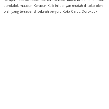
dorokdok maupun Kerupuk Kulit ini dengan mudah di toko oleh-
oleh yang tersebar di seluruh penjuru Kota Garut. Dorokdok
maupun Kerupuk Kulit biasanya dikemas dalam kemasan plastik
transparan dan tersedia dalam berbagai ukuran lhoo, pas banget
buat oleh-oleh saat berlibur ke Kabupaten Garut nanti yaa!
kuliner jawa barat
Kuliner khas Garut
TAGS:
kuliner nusantara
Pariwisata Indonesia
SHARE ON
PREVIOUS ARTICLE
NEXT ARTICLE
Hangout asyik di Daiginjo,
Joglo, Yuk Mengenal Rumah
GANCIT!
Adat Jawa Tengah Ini