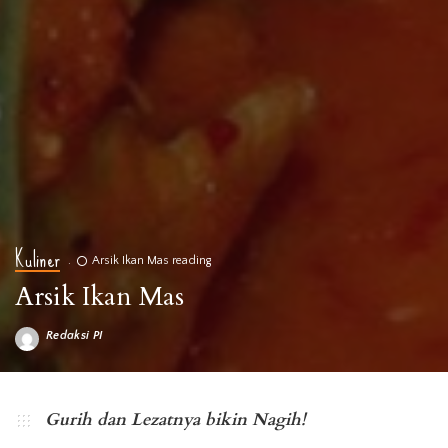
Kuliner
Arsik Ikan Mas reading
Arsik Ikan Mas
Redaksi PI
Posted
by
Foto: batakpedia.org
Gurih dan Lezatnya bikin Nagih!