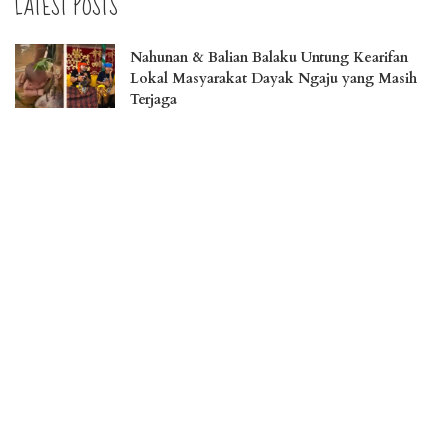
LATEST POSTS
Nahunan & Balian Balaku Untung Kearifan
Lokal Masyarakat Dayak Ngaju yang Masih
Terjaga
Liburan Menakjubkan di Pulau Osi, Surga
Tersembunyi di Seram Bagian Barat
Jember Fashion Carnaval Perkuat Daya Saing
Pariwisata Indonesia
Menikmati Landmark Kota Cantik Palangka
Raya