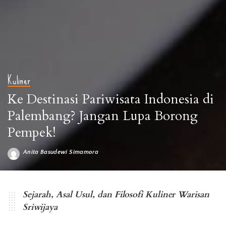
Kuliner
Ke Destinasi Pariwisata Indonesia di
Palembang? Jangan Lupa Borong
Pempek!
Anita Basudewi Simamora
Posted
by
Banyak sejarawan yang meyakini kalo pempek sudah ada sejak zaman
Kerajaan Sriwijaya (Foto : generasimaju)
Sejarah, Asal Usul, dan Filosofi Kuliner Warisan
Sriwijaya