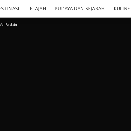
ESTINASI
JELAJAH
BUDAYA DAN SEJARAH
KULINE
Wal Faidzin