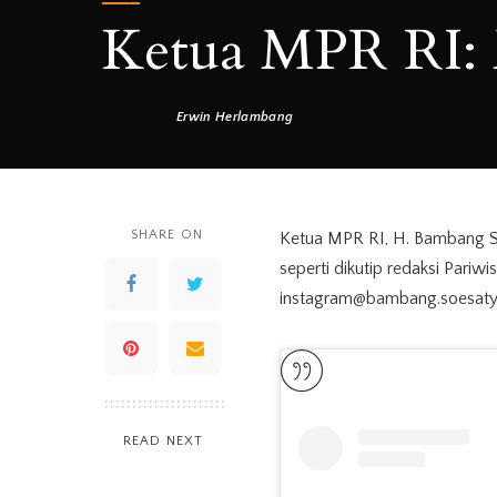
Ketua MPR RI: 
Erwin Herlambang
Posted
by
SHARE ON
Ketua MPR RI, H. Bambang S
seperti dikutip redaksi Pariwi
instagram@bambang.soesaty
READ NEXT