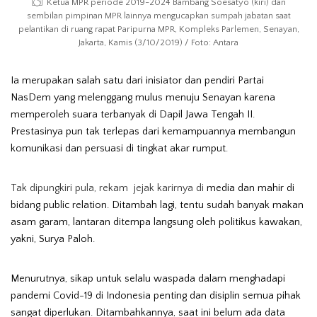
Ketua MPR periode 2019-2024 Bambang Soesatyo (kiri) dan
sembilan pimpinan MPR lainnya mengucapkan sumpah jabatan saat
pelantikan di ruang rapat Paripurna MPR, Kompleks Parlemen, Senayan,
Jakarta, Kamis (3/10/2019) / Foto: Antara
Ia merupakan salah satu dari inisiator dan pendiri Partai
NasDem yang melenggang mulus menuju Senayan karena
memperoleh suara terbanyak di Dapil Jawa Tengah II.
Prestasinya pun tak terlepas dari kemampuannya membangun
komunikasi dan persuasi di tingkat akar rumput.
Tak dipungkiri pula, rekam jejak karirnya di
media dan mahir di
bidang
public relation. Ditambah lagi, tentu sudah banyak makan
asam garam, lantaran ditempa langsung oleh politikus kawakan,
yakni, Surya Paloh.
Menurutnya, sikap untuk selalu waspada dalam menghadapi
pandemi Covid-19 di Indonesia penting dan disiplin semua pihak
sangat diperlukan. Ditambahkannya, saat ini belum ada data