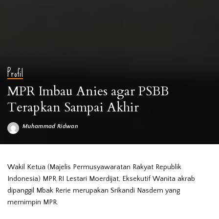
Profil
MPR Imbau Anies agar PSBB
Terapkan Sampai Akhir
Muhammad Ridwan
Posted
by
Wakil Ketua (Majelis Permusyawaratan Rakyat Republik
Indonesia) MPR RI Lestari Moerdijat, Eksekutif Wanita akrab
dipanggil Mbak Rerie merupakan Srikandi Nasdem yang
memimpin MPR.