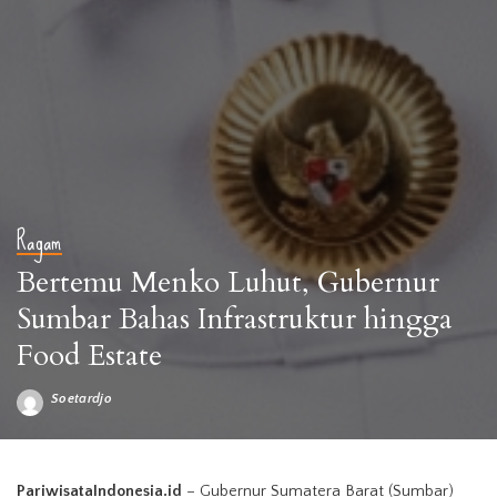
Ragam
Bertemu Menko Luhut, Gubernur
Sumbar Bahas Infrastruktur hingga
Food Estate
Soetardjo
Posted
by
Gubernur Sumatera Barat Mahyeldi Ansharullah
PariwisataIndonesia.id
– Gubernur Sumatera Barat (Sumbar)