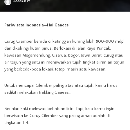
Redaksi PI
Posted
by
Curug Cilember. Sumber Foto : cektiket.id
Pariwisata Indonesia—Hai Gaaees!
Curug Cilember berada di ketinggian kurang lebih 800-900 mdpl
dan dikelilingi hutan pinus. Berlokasi di Jalan Raya Puncak,
kawasan Megamendung, Cisarua, Bogor, Jawa Barat, curug atau
air terjun yang satu ini menawarkan tujuh tingkat aliran air terjun
yang berbeda-beda lokasi, tetapi masih satu kawasan.
Untuk mencapai Cilember paling atas atau tujuh, kamu harus
sedikit melakukan trekking Gaaees..
Berjalan kaki melewati bebatuan licin. Tapi, kalo kamu ingin
berwisata ke Curug Cilember yang paling aman adalah di
tingkatan 1-4.