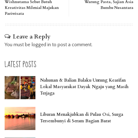
Wishnutama Sebut Butuh
Warung Pasta, Sajian Asia
Kreativitas Milenial Majukan
Bumbu Nusantara
Pariwisata
Leave a Reply
You must be
logged in
to post a comment.
LATEST POSTS
Nahunan & Balian Balaku Untung Kearifan
Lokal Masyarakat Dayak Ngaju yang Masih
Terjaga
Liburan Menakjubkan di Pulau Osi, Surga
Tersembunyi di Seram Bagian Barat