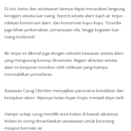
Di sini, kamu dan wisatawan lainnya dapat merasakan langsung
beragam wisata luar ruang. Seperti wisata alam tujuh air terjun,
edukasi konservasi alam, dan konservasi kupu-kupu. Tersedia
juga lahan perkemahan, penyewaan vila, hingga kegiatan luar
ruang (outbond).
Air terjun ini dikenal juga dengan sebutan kawasan wisata alam
yang mengusung konsep ekowisata. Ragam aktivitas wisata
alam ini berperan memberi efek relaksasi yang mampu
menstabilkan pernafasan.
Kawasan Curug Cilember menyajikan panorama keindahan dan
kesejukan alami. Hijaunya hutan hujan tropis menjadi daya tarik.
Hampir setiap curug memiliki area kolam di bawah alirannya.
Kolam ini sering dimanfaatkan wisatawan untuk berenang
maupun bermain air.