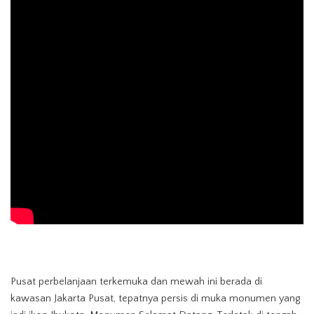
Pusat perbelanjaan terkemuka dan mewah ini berada di
kawasan Jakarta Pusat, tepatnya persis di muka monumen yang