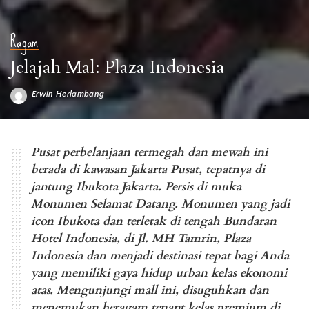
Ragam
Jelajah Mal: Plaza Indonesia
Erwin Herlambang
Posted
by
Pusat perbelanjaan termegah dan mewah ini
berada di kawasan Jakarta Pusat, tepatnya di
jantung Ibukota Jakarta. Persis di muka
Monumen Selamat Datang. Monumen yang jadi
icon Ibukota dan terletak di tengah Bundaran
Hotel Indonesia, di Jl. MH Tamrin, Plaza
Indonesia dan menjadi destinasi tepat bagi Anda
yang memiliki gaya hidup urban kelas ekonomi
atas. Mengunjungi mall ini, disuguhkan dan
menemukan beragam tenant kelas premium di