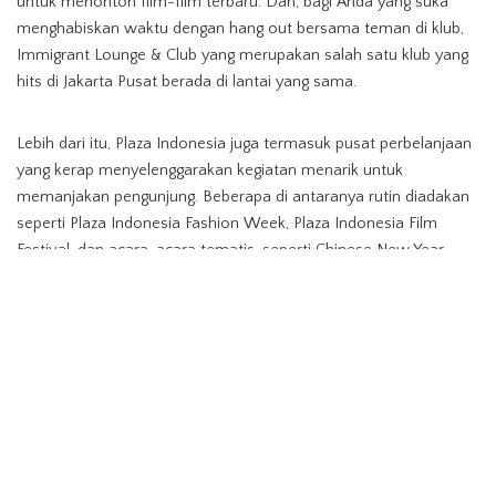
untuk menonton film-film terbaru. Dan, bagi Anda yang suka
menghabiskan waktu dengan hang out bersama teman di klub,
Immigrant Lounge & Club yang merupakan salah satu klub yang
hits di Jakarta Pusat berada di lantai yang sama.
Lebih dari itu, Plaza Indonesia juga termasuk pusat perbelanjaan
yang kerap menyelenggarakan kegiatan menarik untuk
memanjakan pengunjung. Beberapa di antaranya rutin diadakan
seperti Plaza Indonesia Fashion Week, Plaza Indonesia Film
Festival, dan acara-acara tematis, seperti Chinese New Year
Celebration, Christmas and New Year Celebration.
Layaknya mal berkelas, fasilitas pendukung kenyamanan disini
terbilang lengkap. Mulai dari concierge yang akan membantu
Anda untuk melakukan reservasi restoran, me-recharge gadget,
menyediakan kursi roda dan stroller bayi, sampai melayani
fotokopi, printing, scanning, dan faxing file penting. Tersedia juga
di dalam mal dua money changer berada di basement yang