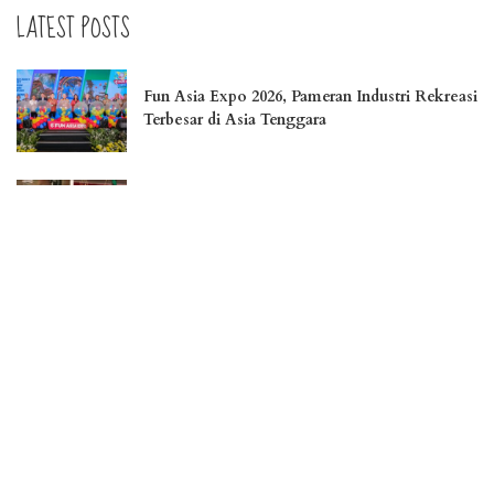
LATEST POSTS
Fun Asia Expo 2026, Pameran Industri Rekreasi
Terbesar di Asia Tenggara
Nahunan & Balian Balaku Untung Kearifan
Lokal Masyarakat Dayak Ngaju yang Masih
Terjaga
Liburan Menakjubkan di Pulau Osi, Surga
Tersembunyi di Seram Bagian Barat
Jember Fashion Carnaval Perkuat Daya Saing
Pariwisata Indonesia