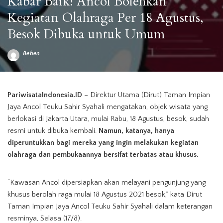
Kabar Baik! Ancol Bolehkan
Kegiatan Olahraga Per 18 Agustus,
Besok Dibuka untuk Umum
Beben
Posted
by
Taman Impian Jaya Ancol
PariwisataIndonesia.ID
– Direktur Utama (Dirut) Taman Impian
Jaya Ancol Teuku Sahir Syahali mengatakan, objek wisata yang
berlokasi di Jakarta Utara, mulai Rabu, 18 Agustus, besok, sudah
resmi untuk dibuka kembali.
Namun, katanya, hanya
diperuntukkan bagi mereka yang ingin melakukan kegiatan
olahraga dan pembukaannya bersifat terbatas atau khusus.
“Kawasan Ancol dipersiapkan akan melayani pengunjung yang
khusus berolah raga mulai 18 Agustus 2021 besok,” kata Dirut
Taman Impian Jaya Ancol Teuku Sahir Syahali dalam keterangan
resminya, Selasa (17/8).