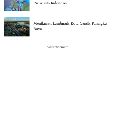
Pariwisata Indonesia
Menikmati Landmark Kota Cantik Palangka
Raya
– Advertisement –
You Might Also Enjoy
Pesona Magis Curug Cikurutug
Cianjur
Nilia Andrini
Posted
by