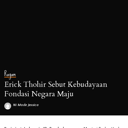
Ragam
Erick Thohir Sebut Kebudayaan
Fondasi Negara Maju
Ni Made Jessica
Posted
by
Ilustrasi gambar – Momen pada saat Menteri BUMN Erick Thohir berserta
Istri silaturahmi dengan keluarga Presiden Jokowi di Istana Tampaksiring, Bali