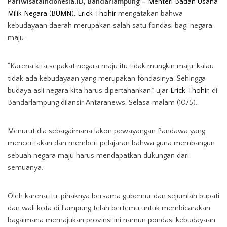
PariwisataIndonesia.ID, Bandarlampung –
Menteri Badan Usaha
(Foto: Media PI/Dok: HO-Kementerian BUMN)
Milik Negara (BUMN), Erick Thohir
mengatakan bahwa
kebudayaan daerah merupakan salah satu fondasi bagi negara
maju.
“Karena kita sepakat negara maju itu tidak mungkin maju, kalau
tidak ada kebudayaan yang merupakan fondasinya. Sehingga
budaya asli negara kita harus dipertahankan,” ujar
Erick Thohir,
di
Bandarlampung dilansir Antaranews, Selasa malam (10/5).
Menurut dia sebagaimana lakon pewayangan Pandawa yang
menceritakan dan memberi pelajaran bahwa guna membangun
sebuah negara maju harus mendapatkan dukungan dari
semuanya.
Oleh karena itu, pihaknya bersama gubernur dan sejumlah bupati
dan wali kota di Lampung telah bertemu untuk membicarakan
bagaimana memajukan provinsi ini namun pondasi kebudayaan