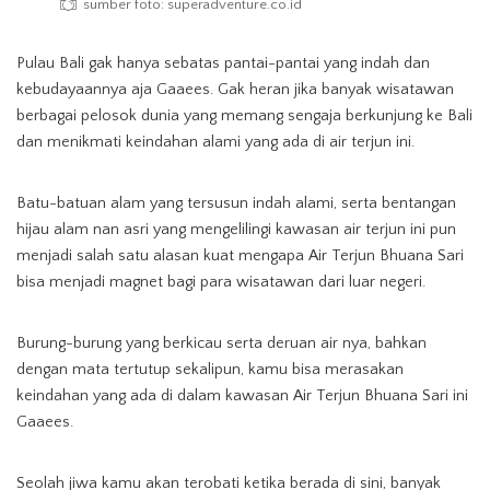
sumber foto: superadventure.co.id
Pulau Bali gak hanya sebatas pantai-pantai yang indah dan
kebudayaannya aja Gaaees. Gak heran jika banyak wisatawan
berbagai pelosok dunia yang memang sengaja berkunjung ke Bali
dan menikmati keindahan alami yang ada di air terjun ini.
Batu-batuan alam yang tersusun indah alami, serta bentangan
hijau alam nan asri yang mengelilingi kawasan air terjun ini pun
menjadi salah satu alasan kuat mengapa Air Terjun Bhuana Sari
bisa menjadi magnet bagi para wisatawan dari luar negeri.
Burung-burung yang berkicau serta deruan air nya, bahkan
dengan mata tertutup sekalipun, kamu bisa merasakan
keindahan yang ada di dalam kawasan Air Terjun Bhuana Sari ini
Gaaees.
Seolah jiwa kamu akan terobati ketika berada di sini, banyak