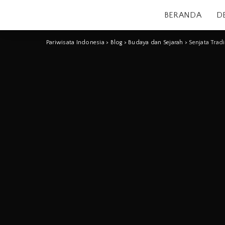
BERANDA
D
Pariwisata Indonesia
>
Blog
>
Budaya dan Sejarah
>
Senjata Trad