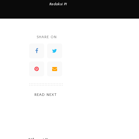
Redaksi PI
Posted
by
SHARE ON
READ NEXT