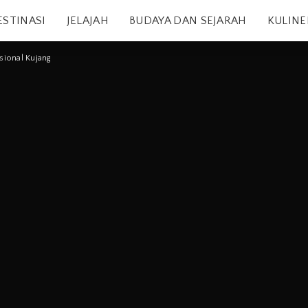
ESTINASI
JELAJAH
BUDAYA DAN SEJARAH
KULINE
isional Kujang