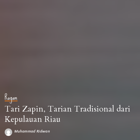
Ragam
Tari Zapin, Tarian Tradisional dari
Kepulauan Riau
Muhammad Ridwan
Posted
by