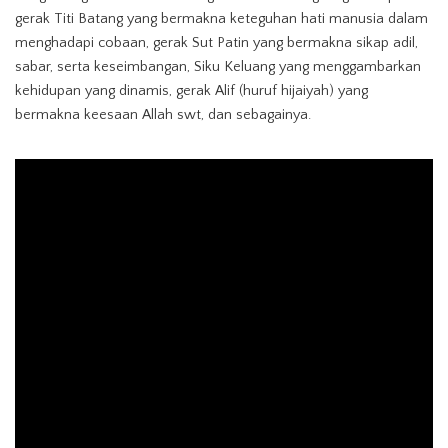
gerak Titi Batang yang bermakna keteguhan hati manusia dalam
menghadapi cobaan, gerak Sut Patin yang bermakna sikap adil,
sabar, serta keseimbangan, Siku Keluang yang menggambarkan
kehidupan yang dinamis, gerak Alif (huruf hijaiyah) yang
bermakna keesaan Allah swt, dan sebagainya.