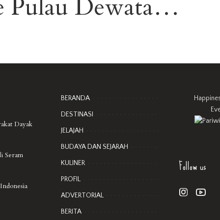
ke Pulau Dewata…
BERANDA
Happine
Ev
DESTINASI
rakat Dayak
JELAJAH
BUDAYA DAN SEJARAH
di Seram
Follow us
KULINER
PROFIL
 Indonesia
ADVERTORIAL
BERITA