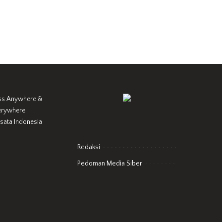
ss Anywhere &
erywhere
Redaksi
Pedoman Media Siber