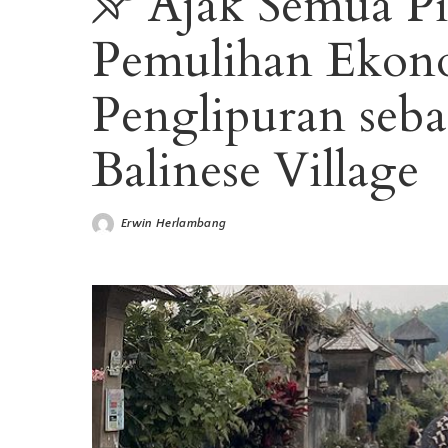
Ajak Semua P
Pemulihan Ekono
Penglipuran seba
Balinese Village
Erwin Herlambang