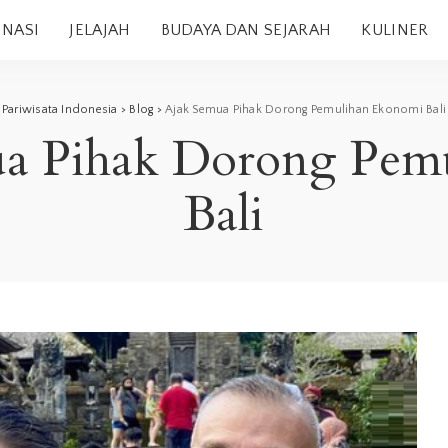
INASI
JELAJAH
BUDAYA DAN SEJARAH
KULINER
Pariwisata Indonesia
>
Blog
>
Ajak Semua Pihak Dorong Pemulihan Ekonomi Bali
ua Pihak Dorong Pem
Bali