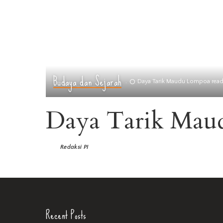
Budaya dan Sejarah
Daya Tarik Maudu Lompoa read
Daya Tarik Mau
Redaksi PI
Recent Posts