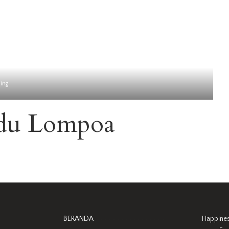
ing
du Lompoa
BERANDA
Happine