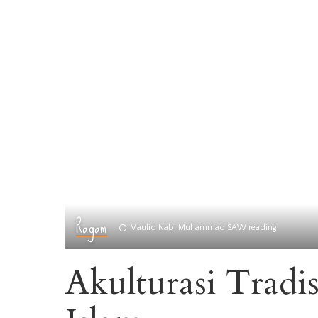
Ragam
Maulid Nabi Muhammad SAW reading
Akulturasi Tradi