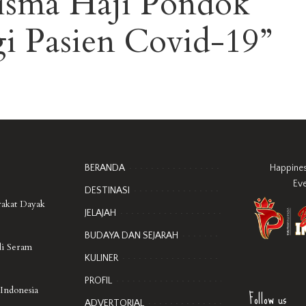
isma Haji Pondok
i Pasien Covid-19”
BERANDA
Happine
Ev
DESTINASI
rakat Dayak
JELAJAH
BUDAYA DAN SEJARAH
di Seram
KULINER
PROFIL
Follow us
 Indonesia
ADVERTORIAL