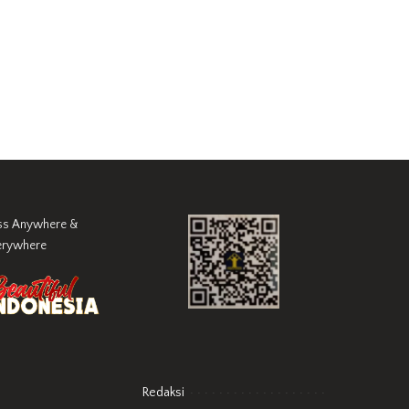
ss Anywhere &
erywhere
Redaksi