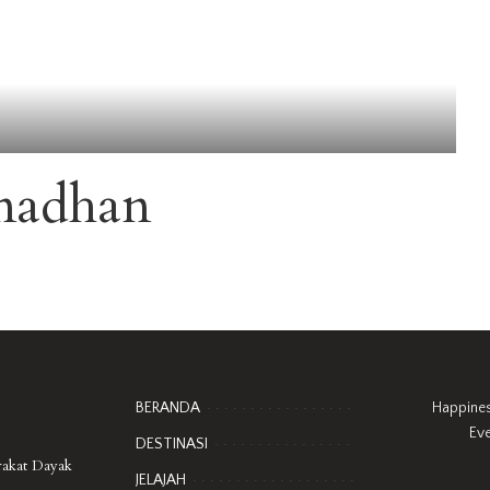
madhan
BERANDA
Happine
Ev
DESTINASI
rakat Dayak
JELAJAH