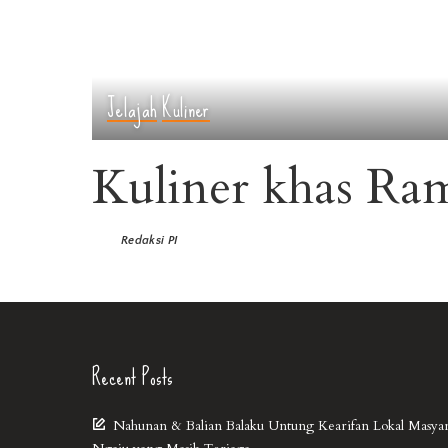
Jelajah
Kuliner
Kuliner khas Ra
Redaksi PI
Recent Posts
Nahunan & Balian Balaku Untung Kearifan Lokal Masya