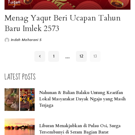
Ragam
Menag Yaqut Beri Ucapan Tahun
Baru Imlek 2573
Indah Maharani S
Posted
by
…
1
12
13
LATEST POSTS
Nahunan & Balian Balaku Untung Kearifan
Lokal Masyarakat Dayak Ngaju yang Masih
Terjaga
Liburan Menakjubkan di Pulau Osi, Surga
Tersembunyi di Seram Bagian Barat