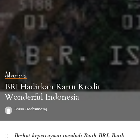
Advertorial
BRI Hadirkan Kartu Kredit
Wonderful Indonesia
Erwin Herlambang
Posted
by
Berkat kepercayaan nasabah Bank BRI, Bank