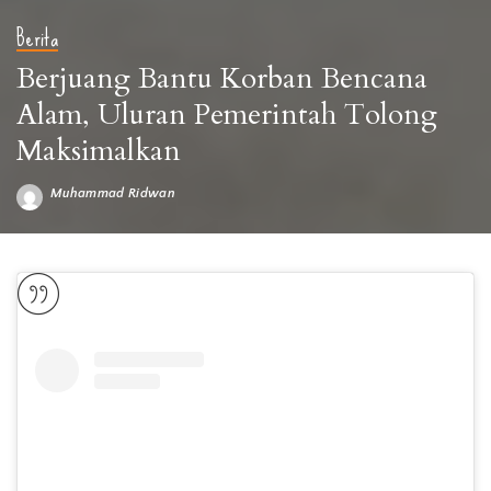
Berita
Berjuang Bantu Korban Bencana
Alam, Uluran Pemerintah Tolong
Maksimalkan
Muhammad Ridwan
Posted
by
Kepedulian Yayasan Buddha Tzu Chi Indonesia