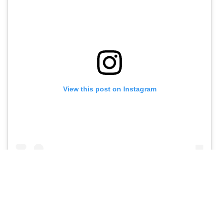
View this post on Instagram
A post shared by Madrasah Relawan (@madrasahrelawan)