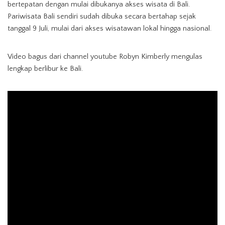
bertepatan dengan mulai dibukanya akses wisata di Bali.
Pariwisata Bali sendiri sudah dibuka secara bertahap sejak
tanggal 9 Juli, mulai dari akses wisatawan lokal hingga nasional.
Video bagus dari channel youtube Robyn Kimberly mengulas
lengkap berlibur ke Bali.