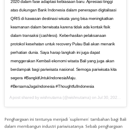
2020 dalam fase adaptasi kebiasaan baru. Apresiasi tinggi
atas dukungan Bank Indonesia dalam penerapan digitalisasi
QRIS di kawasan destinasi wisata yang bisa meningkatkan
keamanan dalam berwisata karena tidak ada kontak fisik
dalam transaksi (cashless). Keberhasilan pelaksanaan
protokol kesehatan untuk recovery Pulau Bali akan menarik
perhatian dunia. Saya harap langkah ini juga dapat
menggerakan Kembali ekonomi wisata Bali yang juga akan
berdampak bagi pariwisata nasional. Semoga pariwisata kita
segera #BangkitUntukIndonesiaMaju.
#BersamaJagaIndonesia #ThoughtfulIndonesia
A post shared by
wishnutama
(@wishnutama) on
Jul 30, 2020 at 10:50am PDT
Penghargaan ini tentunya menjadi ‘suplemen’ tambahan bagi Bali
dalam membangun industri pariwisatanya. Sebab penghargaan