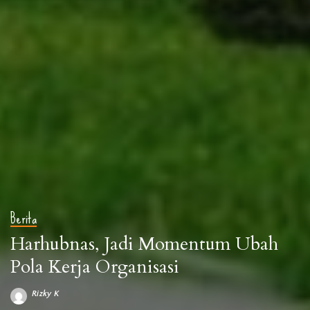
Berita
Harhubnas, Jadi Momentum Ubah
Pola Kerja Organisasi
Rizky K
Posted
by