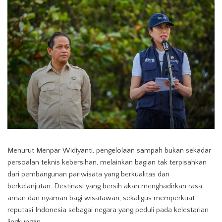
Menurut Menpar Widiyanti, pengelolaan sampah bukan sekadar
persoalan teknis kebersihan, melainkan bagian tak terpisahkan
dari pembangunan pariwisata yang berkualitas dan
berkelanjutan. Destinasi yang bersih akan menghadirkan rasa
aman dan nyaman bagi wisatawan, sekaligus memperkuat
reputasi Indonesia sebagai negara yang peduli pada kelestarian