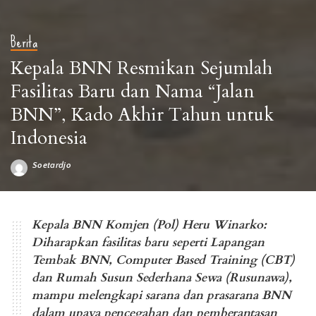
Berita
Kepala BNN Resmikan Sejumlah
Fasilitas Baru dan Nama “Jalan
BNN”, Kado Akhir Tahun untuk
Indonesia
Soetardjo
Posted
by
Lawatan Kerja Kepala BNN Komjen (Pol) Drs. Heru Winarko, S.H dan
Peresmian Fasilitas Baru di Lido, Bogor (14/12).
Kepala BNN Komjen (Pol) Heru Winarko:
Diharapkan fasilitas baru seperti Lapangan
Tembak BNN, Computer Based Training (CBT)
dan Rumah Susun Sederhana Sewa (Rusunawa),
mampu melengkapi sarana dan prasarana BNN
dalam upaya pencegahan dan pemberantasan