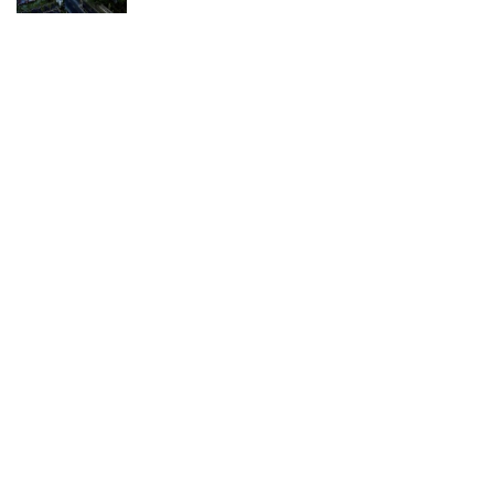
– Advertisement –
You Might Also Enjoy
International Islamic Expo 2026,
Perkuat Pariwisata Ramah Muslim
dan Ekosistem Halal Global
Nilia Andrini
Posted
by
Bebas Visa Kunjungan, Instrumen
Penting Perkuat Daya Saing
Pariwisata Indonesia