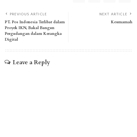
PREVIOUS ARTICLE
NEXT ARTICLE
PT. Pos Indonesia Terlibat dalam
Keumamah
Proyek IKN, Bakal Bangun
Pergudangan dalam Kerangka
Digital
Leave a Reply
You must be
logged in
to post a comment.
LATEST POSTS
Fun Asia Expo 2026, Pameran Industri Rekreasi
Terbesar di Asia Tenggara
Nahunan & Balian Balaku Untung Kearifan