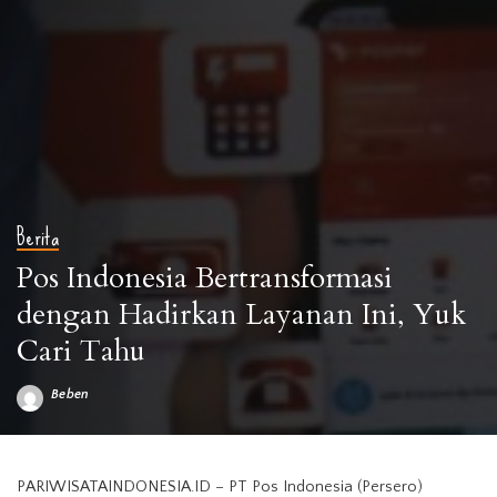
Berita
Pos Indonesia Bertransformasi
dengan Hadirkan Layanan Ini, Yuk
Cari Tahu
Beben
Posted
by
PARIWISATAINDONESIA.ID – PT Pos Indonesia (Persero)