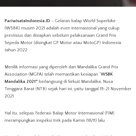
by
Ilustrasi foto menggambarkan salah satu tribun, termasuk pole position atau
pole, dan grid-starting grid WSBK Mandalika di seri terakhir musim 2021 yang
PariwisataIndonesia.ID
– Gelaran balap World Superbike
dilangsungkan di KEK Mandalika, Praya, Lombok Tengah, NTB / Sumber:
(WSBK) musim 2021 adalah even internasional yang cukup
prestisius dan disiapkan sebelum pelaksanaan Grand Prix
Tangkapan layar YouTube WorldSBK tayang hari Jumat, 19 November 2021.
Sepeda Motor (disingkat GP Motor atau MotoGP) Indonesia
tahun 2022.
Menilik informasi yang diperoleh dari Mandalika Grand Prix
Association (MGPA) telah memastikan kesiapan “
WSBK
Mandalika 2021″
berlangsung di Sirkuit Mandalika, Nusa
Tenggara Barat (NTB) sejak hari ini, yaitu tanggal 19-21 November
2021.
Hal itu, selepas Federasi Balap Motor Internasional (FIM)
merampungkan inspeksi trek pada Kamis (18/11) lalu.