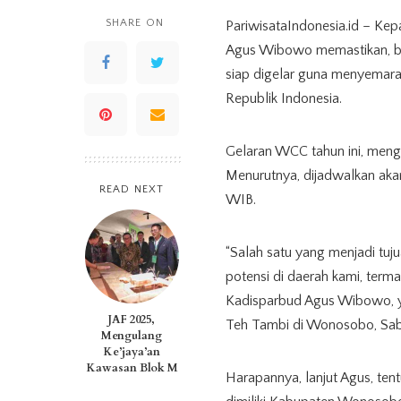
SHARE ON
PariwisataIndonesia.id – K
Agus Wibowo memastikan, b
siap digelar guna menyemar
Republik Indonesia.
Gelaran WCC tahun ini, men
Menurutnya, dijadwalkan aka
READ NEXT
WIB.
“Salah satu yang menjadi tuj
potensi di daerah kami, term
Kadisparbud Agus Wibowo, y
JAF 2025,
Teh Tambi di Wonosobo, Sab
Mengulang
Ke’jaya’an
Kawasan Blok M
Harapannya, lanjut Agus, te