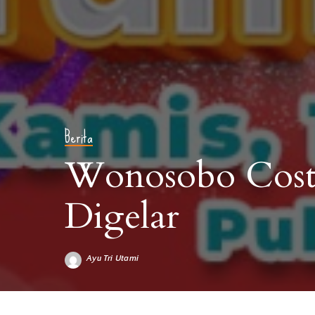
Berita
Wonosobo Costu
Digelar
Ayu Tri Utami
Posted
by