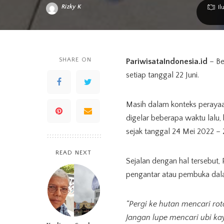
Rizky K
Il
Posted
by
SHARE ON
PariwisataIndonesia.id
– Be
setiap tanggal 22 Juni.
Masih dalam konteks perayaa
digelar beberapa waktu lalu, b
sejak tanggal 24 Mei 2022 – 
READ NEXT
Sejalan dengan hal tersebut,
pengantar atau pembuka dalam 
“Pergi ke hutan mencari ro
Jangan lupe mencari ubi ka