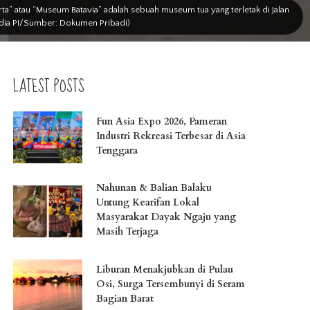
rta” atau “Museum Batavia” adalah sebuah museum tua yang terletak di Jalan
 Media PI/Sumber: Dokumen Pribadi)
LATEST POSTS
Fun Asia Expo 2026, Pameran
Industri Rekreasi Terbesar di Asia
Tenggara
Nahunan & Balian Balaku
Untung Kearifan Lokal
Masyarakat Dayak Ngaju yang
Masih Terjaga
Liburan Menakjubkan di Pulau
Osi, Surga Tersembunyi di Seram
Bagian Barat