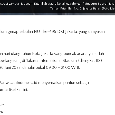
ustrasi gambar: Museum Fatahillah atau dikenal juga dengan “Museum Sejarah Jaka
Taman Fatahillah No. 2, Jakarta Barat. (Foto
lum genap sebulan HUT ke-495 DKI Jakarta, yang dirayakan
n hari ulang tahun Kota Jakarta yang puncak acaranya sudah
erlangsung di ‘Jakarta Internasional Stadium’ (disingkat JIS),
26 Juni 2022, dimulai pukul 09.00 – 21.00 WIB.
 PariwisataIndonesia.id menyematkan pantun sebagai
artikel kali ini.
tan
yu