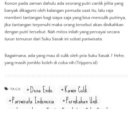
Konon pada zaman dahulu ada seorang putri cantik jelita yang
banyak dikagumi oleh kalangan pemuda saat itu, lalu raja
memberi tantangan bagi siapa saja yang bisa menculik putrinya,
jika tantangan terpenuhi maka orang tersebut akan dinikahkan
dengan putri tersebut. Nah mitos inilah yang percayai secara
turun temurun dari Suku Sasak ini sobat pariwisata.
Bagaimana, ada yang mau di culik oleh pria Suku Sasak ? Hehe,
yang masih jomblo boleh di coba nih.(Trippers.id)
Desa Ende
Kawin Culik
TAGS:
Pariwisata Indonesia
Pernikahan Unik
suku sasak
Tradisi Pernikahan Suku Sasak
Wisata Budaya Nusa Tenggara Barat