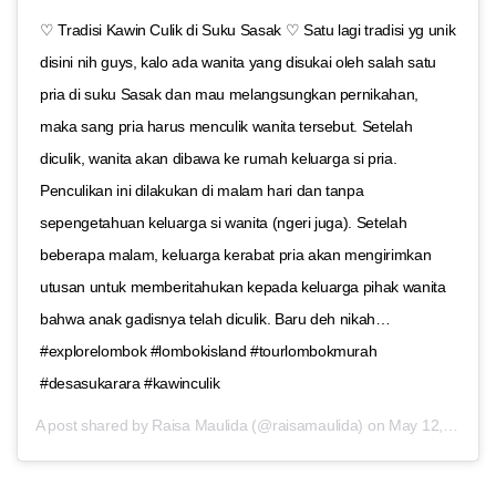
♡ Tradisi Kawin Culik di Suku Sasak ♡ Satu lagi tradisi yg unik
disini nih guys, kalo ada wanita yang disukai oleh salah satu
pria di suku Sasak dan mau melangsungkan pernikahan,
maka sang pria harus menculik wanita tersebut. Setelah
diculik, wanita akan dibawa ke rumah keluarga si pria.
Penculikan ini dilakukan di malam hari dan tanpa
sepengetahuan keluarga si wanita (ngeri juga). Setelah
beberapa malam, keluarga kerabat pria akan mengirimkan
utusan untuk memberitahukan kepada keluarga pihak wanita
bahwa anak gadisnya telah diculik. Baru deh nikah…
#explorelombok #lombokisland #tourlombokmurah
#desasukarara #kawinculik
A post shared by
Raisa Maulida
(@raisamaulida) on
May 12, 2018 at 9:12pm PDT