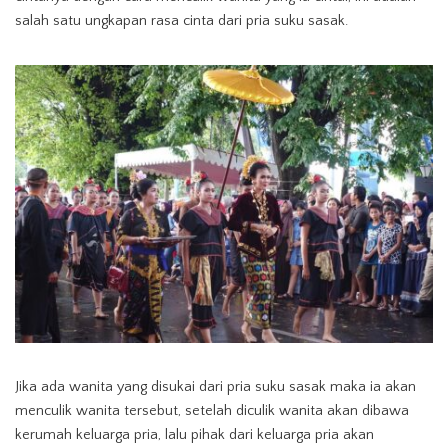
salah satu ungkapan rasa cinta dari pria suku sasak.
Jika ada wanita yang disukai dari pria suku sasak maka ia akan
menculik wanita tersebut, setelah diculik wanita akan dibawa
kerumah keluarga pria, lalu pihak dari keluarga pria akan