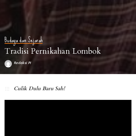
Budaya dan Sejarah
Tradisi Pernikahan Lombok
Redaksi PI
Posted
by
Culik Dulu Baru Sah!