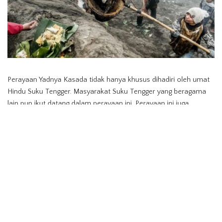
Perayaan Yadnya Kasada tidak hanya khusus dihadiri oleh umat
Hindu Suku Tengger. Masyarakat Suku Tengger yang beragama
lain pun ikut datang dalam perayaan ini. Perayaan ini juga
menarik minat para wisatawan domestik maupun manca
negara.
Ketika wabah Covid 19 melanda seluruh dunia, masyarakat Suku
Tengger tetap menjalankan perayaan Yadnya Kasada. Perayaan
tersebut berlangsung pada tanggal 6-7 Juli 2020 silam. Tentunya
dengan menjalankan protokol kesehatan dan membuat ritual
tertutup dari orang luar.