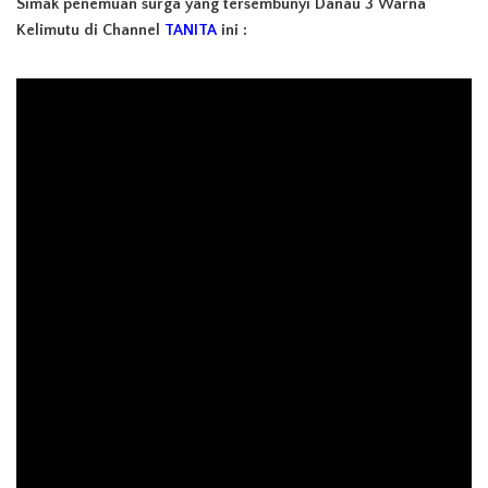
Simak penemuan surga yang tersembunyi Danau 3 Warna
Kelimutu di Channel
TANITA
ini :