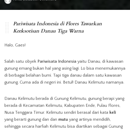
Posted
by
Memiliki air dengan tiga warna yang berbeda menjadikan Danau Kelimutu
semakin unik. (Foto: www.indonesia.travel)
Pariwisata Indonesia di Flores Tawarkan
Keeksotisan Danau Tiga Warna
Halo, Gaes!
Salah satu obyek
Pariwisata Indonesia
yaitu Danau, di kawasan
gunung emang bukan hal yang asing lagi. Lo bisa menemukannya
di berbagai belahan bumi. Tapi tiga danau dalam satu kawasan
gunung, Cuma ada di negeri ini. Betul! Danau Kelimutu namanya.
Danau Kelimutu berada di Gunung Kelimutu, gunung berapi yang
berada di Kecamatan Kelimutu, Kabupaten Ende, Pulau Flores,
Nusa Tenggara Timur. Kelimutu sendiri berasal dari kata
keli
yang berarti gunung dan dan
mutu
yang artinya mendidih,
sehingga secara harfiah Kelimutu bisa diartikan sebagai Gunung