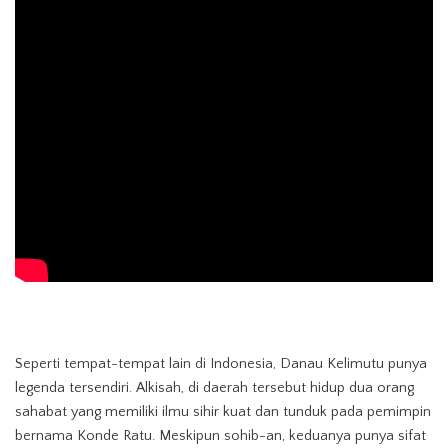
Seperti tempat-tempat lain di Indonesia, Danau Kelimutu punya
legenda tersendiri. Alkisah, di daerah tersebut hidup dua orang
sahabat yang memiliki ilmu sihir kuat dan tunduk pada pemimpin
bernama Konde Ratu. Meskipun sohib-an, keduanya punya sifat