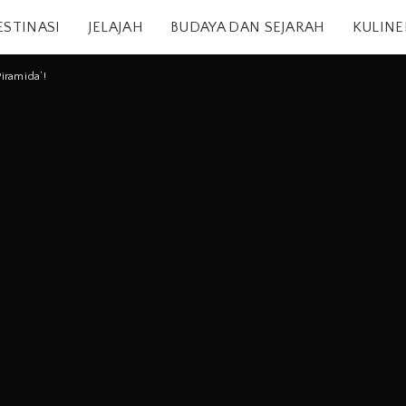
ESTINASI
JELAJAH
BUDAYA DAN SEJARAH
KULINE
Piramida’!