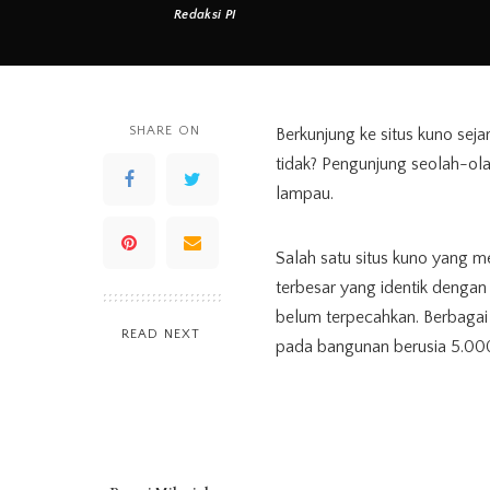
Redaksi PI
Posted
by
SHARE ON
Berkunjung ke situs kuno se
tidak? Pengunjung seolah-ol
lampau.
Salah satu situs kuno yang 
terbesar yang identik denga
belum terpecahkan. Berbagai 
READ NEXT
pada bangunan berusia 5.000 