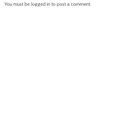
You must be
logged in
to post a comment.
LATEST POSTS
Nahunan & Balian Balaku Untung Kearifan
Lokal Masyarakat Dayak Ngaju yang Masih
Terjaga
Liburan Menakjubkan di Pulau Osi, Surga
Tersembunyi di Seram Bagian Barat
Jember Fashion Carnaval Perkuat Daya Saing
Pariwisata Indonesia
Menikmati Landmark Kota Cantik Palangka