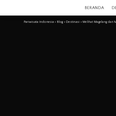
BERANDA
D
Pariwisata Indonesia
>
Blog
>
Destinasi
>
Melihat Magelang dari M