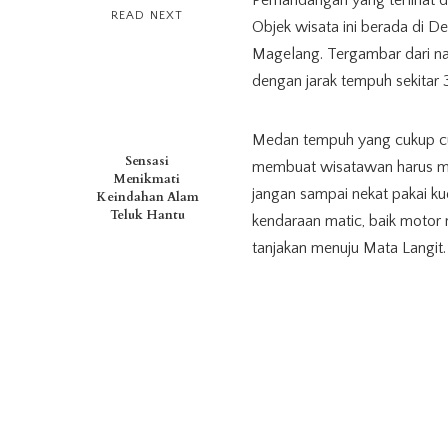
Pemandangan yang terlihat di 
READ NEXT
Objek wisata ini berada di
Magelang. Tergambar dari nam
dengan jarak tempuh sekitar 
Medan tempuh yang cukup cura
Sensasi
membuat wisatawan harus me
Menikmati
jangan sampai nekat pakai k
Keindahan Alam
Teluk Hantu
kendaraan matic, baik motor 
tanjakan menuju Mata Langit.