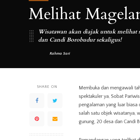
Melihat Magelan
Wisatawan akan diajak untuk melihat 
dan Candi Borobudur sekaligus!
Rahma Sari
Posted
by
SHARE ON
Membuka dan mengawali tahun
spektakuler ya, Sobat Pariwi
pengalaman yang luar biasa 
salah satu objek wisatanya, 
gunung, 20 desa dan Candi B