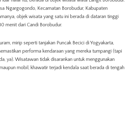
luar nalar itu, berada di objek wisata Mata Langit Borobudur.
 Desa Ngargogondo, Kecamatan Borobudur, Kabupaten
anya, objek wisata yang satu ini berada di dataran tinggi
30 menit dari Candi Borobudur.
m, mirip seperti tanjakan Puncak Becici di Yogyakarta,
mastikan performa kendaraan yang mereka tumpangi (tapi
uda, ya). Wisatawan tidak disarankan untuk menggunakan
maupun mobil, khawatir terjadi kendala saat berada di tengah