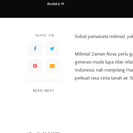
Redaksi PI
Posted
by
SHARE ON
Sobat pariwisata milenial, yu
Milenial Zaman Now, perlu ga
generasi muda lupa nilai-ni
Indonesia, nah menjelang Ha
perkuat rasa cinta tanah air. Si
READ NEXT