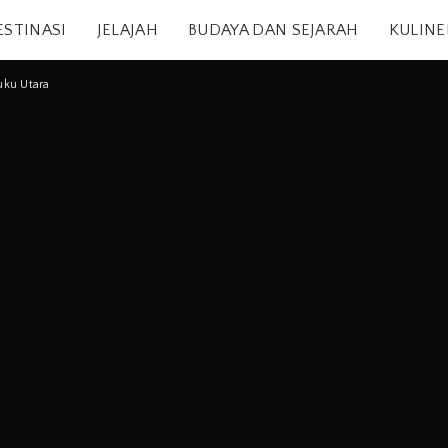
ESTINASI
JELAJAH
BUDAYA DAN SEJARAH
KULINE
uku Utara