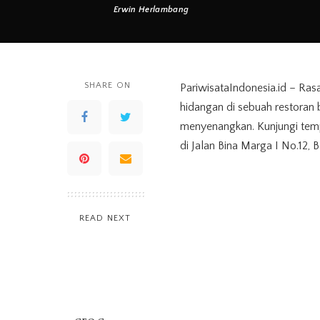
Erwin Herlambang
Posted
by
SHARE ON
PariwisataIndonesia.id – Ra
hidangan di sebuah restoran
menyenangkan. Kunjungi tempa
di Jalan Bina Marga I No.12, 
READ NEXT