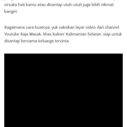
sesuka hati kamu atau disantap utuh-utuh juga lebih nikmat
banget.
Bagaimana cara buatnya, yuk saksikan layar video dari channel
Youtube Raja Masak, khas kuliner Kalimantan Selatan, siap untuk
disantap bersama keluarga tercinta.