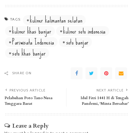
kuliner kalimantan selatan
TAGS:
kuliner khas banjar
kuliner soto indonesia
Pariwisata Indonesia
soto banjar
soto khas banjar
SHARE ON
PREVIOUS ARTICLE
NEXT ARTICLE
Pelabuhan Poto Tano Nusa
Idul Fitri 1441 H di Tengah
Tenggara Barat
Pandemi, ‘Minta Bersabar’
Leave a Reply