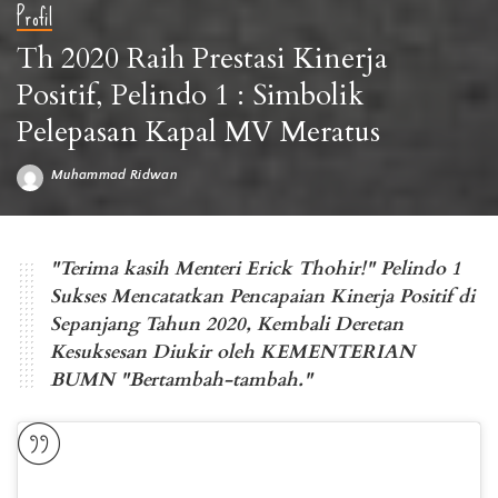
Profil
Th 2020 Raih Prestasi Kinerja
Positif, Pelindo 1 : Simbolik
Pelepasan Kapal MV Meratus
Muhammad Ridwan
Posted
by
Foto : Istimewa
"Terima kasih Menteri Erick Thohir!" Pelindo 1
Sukses Mencatatkan Pencapaian Kinerja Positif di
Sepanjang Tahun 2020, Kembali Deretan
Kesuksesan Diukir oleh KEMENTERIAN
BUMN "Bertambah-tambah."