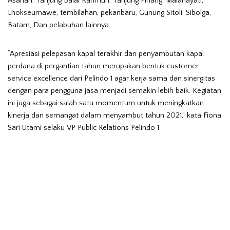
Asahan, Tanjung Balai Karimun, Tanjung Pinang, Malahayati,
Lhokseumawe, tembilahan, pekanbaru, Gunung Sitoli, Sibolga,
Batam, Dan pelabuhan lainnya.
“Apresiasi pelepasan kapal terakhir dan penyambutan kapal
perdana di pergantian tahun merupakan bentuk customer
service excellence dari Pelindo 1 agar kerja sama dan sinergitas
dengan para pengguna jasa menjadi semakin lebih baik. Kegiatan
ini juga sebagai salah satu momentum untuk meningkatkan
kinerja dan semangat dalam menyambut tahun 2021,” kata
Fiona
Sari Utami selaku
VP Public Relations Pelindo 1.
Data yang redaksi Pariwisata Indonesia himpun, yang salah
satunya bersumber dari laman bumn.go.id,
mencatatkan :
Kapal Terakhir Lepas Sandar di Pelabuhan Pelindo 1
– Kapal MV Meratus Medan 5, lepas sandar TPK Belawan, tujuan
Singapura