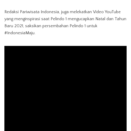
Redaksi Pariwisata Indonesia, juga melekatkan Video YouTube
yang menginspirasi saat Pelindo 1 mengucapkan Natal dan Tahun
Baru 2021, saksikan persembahan Pelindo 1 untuk
#IndonesiaMaju.