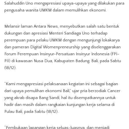
Salahuddin Uno mengapresiasi upaya-upaya yang dilakukan para
Bali, Sabtu (18/12) / Foto: ANTARA
pengusaha wanita UMKM dalam memulihkan ekonomi.
Melansir laman Antara News, menyebutkan salah satu bentuk
dukungan dan apresiasi Menteri Sandiaga Uno terhadap
perempuan para pelaku UMKM dengan mengunjungi lokakarya
dan pameran Digital Womenpreneurship yang diselenggarakan
Forum Perempuan Insinyur-Persatuan Insinyur Indonesia (FPI-
PII) di kawasan Nusa Dua, Kabupaten Badung, Bali, pada Sabtu
(18/12).
“Kami mengapresiasi pelaksanaan kegiatan ini sebagai bagian
dari upaya pemulihan ekonomi Bali,” ujar pria berzodiak Cancer
yang akrab disapa Bang Sandi, hal itu disempatkannya untuk
hadir dan masih dalam rangkaian kunjungan kerja selama di
Pulau Bali, pada Sabtu (18/12).
“Pembukaan lapangan kerja seluas-luasnya, dan menjadi