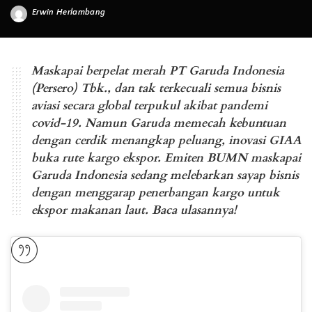
Erwin Herlambang
Posted
by
Foto: Ir. Irfan Setiaputra
Maskapai berpelat merah PT Garuda Indonesia
(Persero) Tbk., dan tak terkecuali semua bisnis
aviasi secara global terpukul akibat pandemi
covid-19. Namun Garuda memecah kebuntuan
dengan cerdik menangkap peluang, inovasi GIAA
buka rute kargo ekspor. Emiten BUMN maskapai
Garuda Indonesia sedang melebarkan sayap bisnis
dengan menggarap penerbangan kargo untuk
ekspor makanan laut. Baca ulasannya!