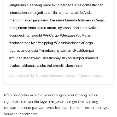
jangkauan luas yang mencakup berbagai rute domestik dan
internasional menjadi satu nilai tambah apabila Anda
menggunakan jasa kami. Bersama Garuda Indonesia Cargo,
pengiriman Anda selalu aman, nyaman, dan tepat waktu.
#connectingtheworld #AirCargo #BecauseYouMatter
#solutiontodeliver #shipping #GarudaIndonesiaCargo
#garudaindonesia #kirimbarang #aman #PastiSampai
#mudah #tepatwaktu #testimony #expor #impor #sensitif
#vaksin #khusus #suhu #alatmedis #kesehatan
A post shared by
Garuda Indonesia Cargo
(@garuda.cargo) on
Oct 
Irfan mengakui volume penerbangan penumpang belum
signifikan, namun dia juga menyadari pergerakan barang
terutama bahan pangan terus berjalan, bahkan terus meningkat
berkat e-commerce.