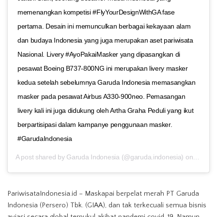
memenangkan kompetisi #FlyYourDesignWithGA fase
pertama. Desain ini memunculkan berbagai kekayaan alam
dan budaya Indonesia yang juga merupakan aset pariwisata
Nasional. Livery #AyoPakaiMasker yang dipasangkan di
pesawat Boeing B737-800NG ini merupakan livery masker
kedua setelah sebelumnya Garuda Indonesia memasangkan
masker pada pesawat Airbus A330-900neo. Pemasangan
livery kali ini juga didukung oleh Artha Graha Peduli yang ikut
berpartisipasi dalam kampanye penggunaan masker.
#GarudaIndonesia
A post shared by
Garuda Indonesia
(@garuda.indonesia) on
Oct 12
PariwisataIndonesia.id – Maskapai berpelat merah PT Garuda
Indonesia (Persero) Tbk. (GIAA), dan tak terkecuali semua bisnis
aviasi secara global terpukul akibat pandemi covid-19. Namun