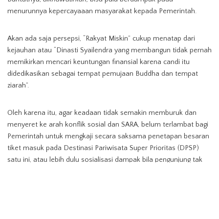
menurunnya kepercayaaan masyarakat kepada Pemerintah.
Akan ada saja persepsi, “Rakyat Miskin” cukup menatap dari
kejauhan atau “Dinasti Syailendra yang membangun tidak pernah
memikirkan mencari keuntungan finansial karena candi itu
didedikasikan sebagai tempat pemujaan Buddha dan tempat
ziarah”.
Oleh karena itu, agar keadaan tidak semakin memburuk dan
menyeret ke arah konflik sosial dan SARA, belum terlambat bagi
Pemerintah untuk mengkaji secara saksama penetapan besaran
tiket masuk pada Destinasi Pariwisata Super Prioritas (DPSP)
satu ini, atau lebih dulu sosialisasi dampak bila pengunjung tak
dibatasi yang dikedepankan.
Bukankah, masih ada DPSP lain selain Borobudur, seperti Danau
Toba, Mandalika, Labuan Bajo, dan Likupang sebagai konsep